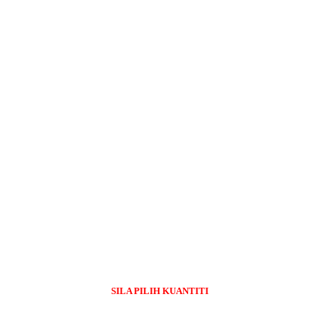
SILA PILIH KUANTITI