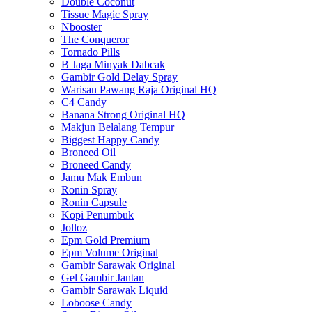
Double Coconut
Tissue Magic Spray
Nbooster
The Conqueror
Tornado Pills
B Jaga Minyak Dabcak
Gambir Gold Delay Spray
Warisan Pawang Raja Original HQ
C4 Candy
Banana Strong Original HQ
Makjun Belalang Tempur
Biggest Happy Candy
Broneed Oil
Broneed Candy
Jamu Mak Embun
Ronin Spray
Ronin Capsule
Kopi Penumbuk
Jolloz
Epm Gold Premium
Epm Volume Original
Gambir Sarawak Original
Gel Gambir Jantan
Gambir Sarawak Liquid
Loboose Candy