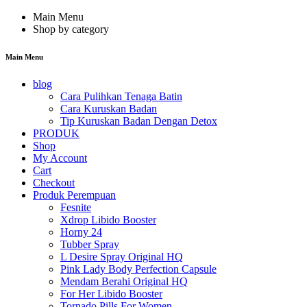
Main Menu
Shop by category
Main Menu
blog
Cara Pulihkan Tenaga Batin
Cara Kuruskan Badan
Tip Kuruskan Badan Dengan Detox
PRODUK
Shop
My Account
Cart
Checkout
Produk Perempuan
Fesnite
Xdrop Libido Booster
Horny 24
Tubber Spray
L Desire Spray Original HQ
Pink Lady Body Perfection Capsule
Mendam Berahi Original HQ
For Her Libido Booster
Tornado Pills For Women