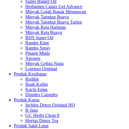
Super Bigger Oil
Herbamen Canax Gel Advance
Minyak Gajah Bagak Mengawan
Minyak Tangkur Buaya
Minyak Tangkur Buaya Taring
Minyak Raja Harimau
Minyak Raja Buaya
BDS Super Oil
Rambo King
Rambo Spray
Pinang Muda
Xtrogen
Minyak Geliga Naga
Lorenxo Original
Produk Kesihatan
Redibit
Buah Kulim
Kacip Emas
Dispiles Capsules
Produk Kurus
Inchlos Detox Original HQ
B Jaga
GC Herbs Clean 8
Heejaz Detox Tea
Produk Sakit Lutut