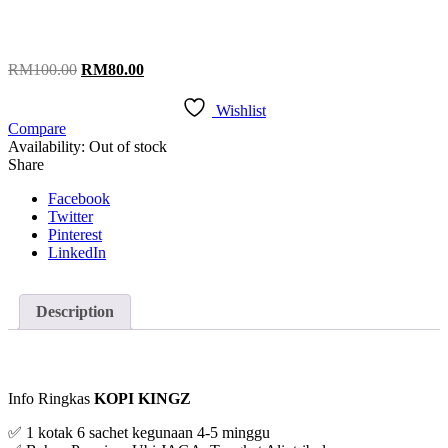
Original
Current
RM
100.00
RM
80.00
price
price
was:
is:
Wishlist
RM100.00.
RM80.00.
Compare
Availability:
Out of stock
Share
Facebook
Twitter
Pinterest
LinkedIn
Description
Info Ringkas
KOPI KINGZ
✅ 1 kotak 6 sachet kegunaan 4-5 minggu