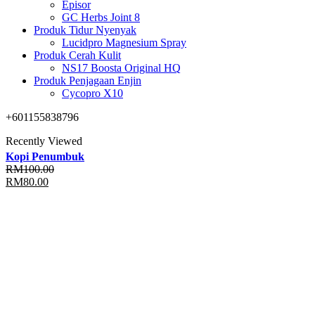
Episor
GC Herbs Joint 8
Produk Tidur Nyenyak
Lucidpro Magnesium Spray
Produk Cerah Kulit
NS17 Boosta Original HQ
Produk Penjagaan Enjin
Cycopro X10
+601155838796
Recently Viewed
Kopi Penumbuk
RM
100.00
Original
Current
RM
80.00
price
price
was:
is:
RM100.00.
RM80.00.