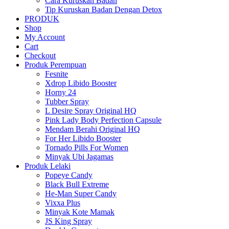
Cara Kuruskan Badan
Tip Kuruskan Badan Dengan Detox
PRODUK
Shop
My Account
Cart
Checkout
Produk Perempuan
Fesnite
Xdrop Libido Booster
Horny 24
Tubber Spray
L Desire Spray Original HQ
Pink Lady Body Perfection Capsule
Mendam Berahi Original HQ
For Her Libido Booster
Tornado Pills For Women
Minyak Ubi Jagamas
Produk Lelaki
Popeye Candy
Black Bull Extreme
He-Man Super Candy
Vixxa Plus
Minyak Kote Mamak
JS King Spray