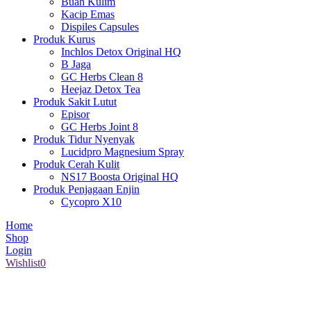
Buah Kulim
Kacip Emas
Dispiles Capsules
Produk Kurus
Inchlos Detox Original HQ
B Jaga
GC Herbs Clean 8
Heejaz Detox Tea
Produk Sakit Lutut
Episor
GC Herbs Joint 8
Produk Tidur Nyenyak
Lucidpro Magnesium Spray
Produk Cerah Kulit
NS17 Boosta Original HQ
Produk Penjagaan Enjin
Cycopro X10
Home
Shop
Login
Wishlist
0