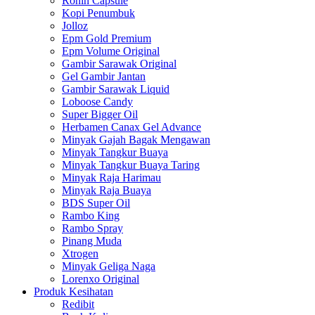
Ronin Capsule
Kopi Penumbuk
Jolloz
Epm Gold Premium
Epm Volume Original
Gambir Sarawak Original
Gel Gambir Jantan
Gambir Sarawak Liquid
Loboose Candy
Super Bigger Oil
Herbamen Canax Gel Advance
Minyak Gajah Bagak Mengawan
Minyak Tangkur Buaya
Minyak Tangkur Buaya Taring
Minyak Raja Harimau
Minyak Raja Buaya
BDS Super Oil
Rambo King
Rambo Spray
Pinang Muda
Xtrogen
Minyak Geliga Naga
Lorenxo Original
Produk Kesihatan
Redibit