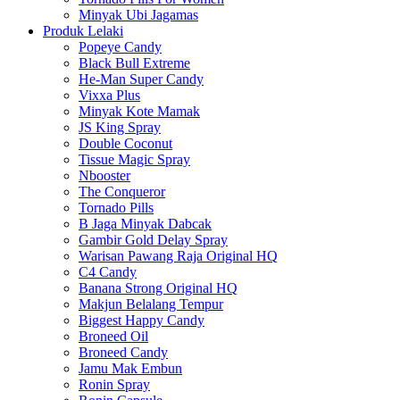
Minyak Ubi Jagamas
Produk Lelaki
Popeye Candy
Black Bull Extreme
He-Man Super Candy
Vixxa Plus
Minyak Kote Mamak
JS King Spray
Double Coconut
Tissue Magic Spray
Nbooster
The Conqueror
Tornado Pills
B Jaga Minyak Dabcak
Gambir Gold Delay Spray
Warisan Pawang Raja Original HQ
C4 Candy
Banana Strong Original HQ
Makjun Belalang Tempur
Biggest Happy Candy
Broneed Oil
Broneed Candy
Jamu Mak Embun
Ronin Spray