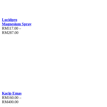
Lucidpro
Magnesium Spray
RM
117.00
–
RM
287.00
Kacip Emas
RM
160.00
–
RM
400.00