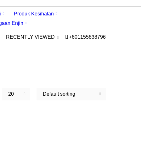
i
Produk Kesihatan
gaan Enjin
RECENTLY VIEWED
+601155838796
20
Default sorting