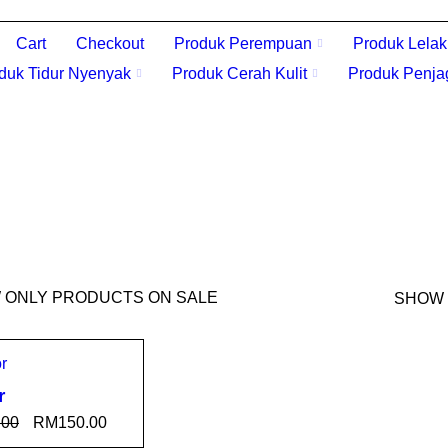
Cart
Checkout
Produk Perempuan
Produk Lelak
duk Tidur Nyenyak
Produk Cerah Kulit
Produk Penja
 ONLY PRODUCTS ON SALE
SHOW
r
.00
RM
150.00
T OPTI
QUICK