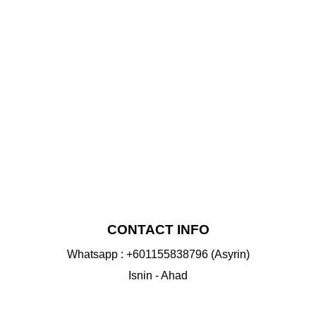
NS
VIEW
CONTACT INFO
Whatsapp : +601155838796 (Asyrin)
Isnin - Ahad