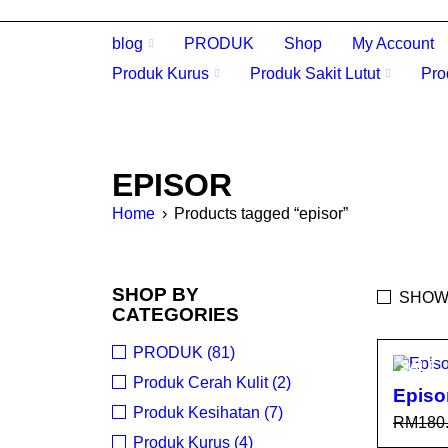
blog
PRODUK
Shop
My Account
Produk Kurus
Produk Sakit Lutut
Pro
EPISOR
Home
›
Products tagged “episor”
SHOP BY
SHOW
CATEGORIES
PRODUK (81)
SALE
Produk Cerah Kulit (2)
Episo
Produk Kesihatan (7)
RM
180
Produk Kurus (4)
SELEC