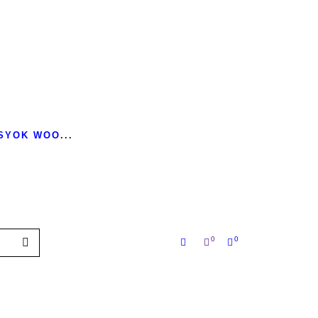
 SYOK WOO
...
0
0